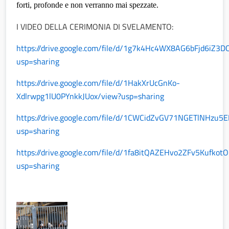
forti, profonde e non verranno mai spezzate.
I VIDEO DELLA CERIMONIA DI SVELAMENTO:
https://drive.google.com/file/d/1g7k4Hc4WX8AG6bFjd6iZ3
usp=sharing
https://drive.google.com/file/d/1HakXrUcGnKo-
Xdlrwpg1lU0PYnkkJUox/view?usp=sharing
https://drive.google.com/file/d/1CWCidZvGV71NGETlNHzu
usp=sharing
https://drive.google.com/file/d/1fa8itQAZEHvo2ZFv5Kufk
usp=sharing