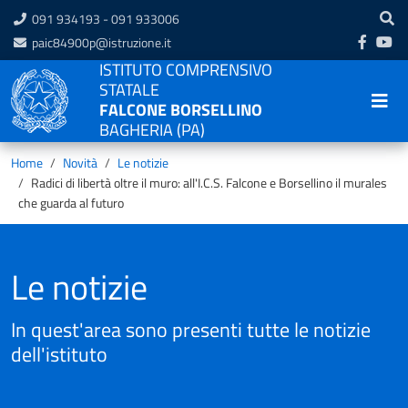
091 934193 - 091 933006
paic84900p@istruzione.it
ISTITUTO COMPRENSIVO
STATALE
FALCONE BORSELLINO
BAGHERIA (PA)
Home
Novità
Le notizie
Radici di libertà oltre il muro: all'I.C.S. Falcone e Borsellino il murales
che guarda al futuro
Le notizie
In quest'area sono presenti tutte le notizie
dell'istituto