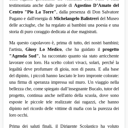
testimoniata anche dalle parole di 
Agostino D’Amato del 
Centro "Pio La Torre"
, dalla presenza di Don Salvatore 
Pagano e dall'energia di 
Michelangelo Balistreri
 del Museo 
delle acciughe, che ha regalato ai bambini una poesia e una 
storia di puro coraggio dedicata ai due magistrati.
Ma questo capolavoro è, prima di tutto, dei nostri bambini; 
l'artista, 
Giusy Lo Medico
, che ha guidato il 
progetto 
"Agenda Sud"
, ha raccontato quanto sia stato arricchente 
lavorare con loro. Ha scelto colori vivaci, solari, perché la 
legalità deve profumare di gioia, non di paura. E alla base 
del dipinto, i piccoli hanno lasciato le loro impronte colorate: 
una firma di speranza impressa sul muro. Un viaggio nella 
bellezza che, come spiegato dall’insegnante Bucalo, tutor del 
progetto, continua anche nell'atrio della scuola, dove sono 
esposte le piccole tele realizzate dai ragazzi, che hanno 
dipinto nel ricordo delle vittime di mafia con la purezza dei 
loro occhi.
Prima dei saluti finali, il Dirigente Scolastico ha voluto 