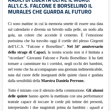
ALL'I.C.S. FALCONE E BORSELLINO IL
MURALES CHE GUARDA AL FUTURO
Ci sono mattine in cui la memoria smette di essere una data 
sul calendario e diventa un brivido sulla pelle, un nodo alla 
gola, un colore che accende il cemento. È l’emozione 
purissima che ha travolto oggi il cortile del plesso Girgenti 
dell’I.C.S. "Falcone e Borsellino". 
Nel 34° anniversario 
della strage di Capaci
, la nostra scuola non si è limitata a 
"ricordare" Giovanni Falcone e Paolo Borsellino: li ha fatti 
tornare a camminare tra i corridoi, negli occhi dei bambini, 
nel vento che ha accompagnato una giornata indimenticabile, 
nata dal cuore delle insegnanti delle quinte classi e guidata 
dalla sensibilità della 
Maestra Daniela Perrone.
Tutto è iniziato con il silenzio della commozione. 
Gli alunni 
delle quinte
 hanno aperto la mattinata con una performance 
teatrale capace di toccare le corde più intime dei presenti, 
interpretando i due magistrati prima da bambini - 
uguali a 