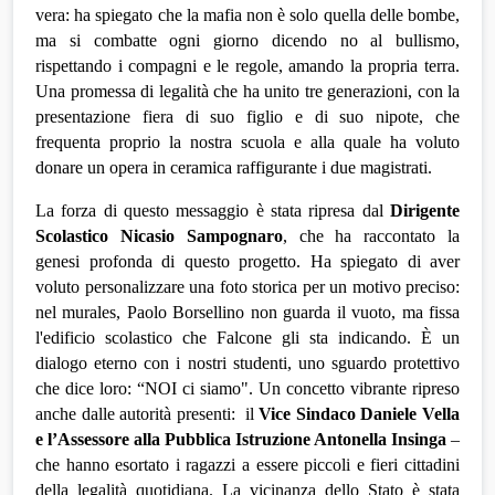
vera: ha spiegato che la mafia non è solo quella delle bombe, 
ma si combatte ogni giorno dicendo no al bullismo, 
rispettando i compagni e le regole, amando la propria terra. 
Una promessa di legalità che ha unito tre generazioni, con la 
presentazione fiera di suo figlio e di suo nipote, che 
frequenta proprio la nostra scuola e alla quale ha voluto 
donare un opera in ceramica raffigurante i due magistrati. 
La forza di questo messaggio è stata ripresa dal 
Dirigente 
Scolastico Nicasio Sampognaro
, che ha raccontato la 
genesi profonda di questo progetto. Ha spiegato di aver 
voluto personalizzare una foto storica per un motivo preciso: 
nel murales, Paolo Borsellino non guarda il vuoto, ma fissa 
l'edificio scolastico che Falcone gli sta indicando. È un 
dialogo eterno con i nostri studenti, uno sguardo protettivo 
che dice loro: “NOI ci siamo". Un concetto vibrante ripreso 
anche dalle autorità presenti:  il 
Vice Sindaco Daniele Vella 
e l’Assessore alla Pubblica Istruzione Antonella Insinga
 – 
che hanno esortato i ragazzi a essere piccoli e fieri cittadini 
della legalità quotidiana. La vicinanza dello Stato è stata 