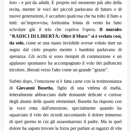
loro
 - e poi da adulti. E proprio nel momento più alto della 
recita, mentre le voci dei piccoli parlavano di futuro e di 
nuove generazioni, è accaduto qualcosa che ha tolto il fiato a 
tutti: un’improvvisa, fortissima folata di vento ha fatto 
scivolare giù il telo che copriva l'opera. 
Il murales 
"RADICI DI LIBERTÀ: Oltre il Muro" si è svelato così, 
da solo,
 come se una mano invisibile avesse voluto dare un 
segno dal cielo proprio mentre i bambini parlavano di 
speranza. Gli occhi si sono riempiti di commozione e un 
applauso spontaneo ha accompagnato il volo dei palloncini 
tricolore, liberati verso l'alto come un grande "grazie".
Subito dopo, l’emozione si è fatta carne con la testimonianza 
di 
Giovanni Busetta
, figlio di una vittima di mafia, 
letteralmente abbracciato dalle domande delicate e curiose 
degli alunni delle quarte elementari. Busetta ha risposto con 
la voce rotta dall'emozione, specialmente quando ha 
squarciato il velo dei ricordi raccontando il dolore immenso 
di quel giorno in cui gli assassinarono il padre. Ma in quel 
dolore ha saputo trovare la forza per parlare ai ragazzi di vita 