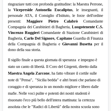
ringraziare tutti con profonda gratitudine: la Maestra Perrone, 
la 
Vicepreside Antonella Eucaliptus
, le insegnanti, il 
personale ATA, il Consiglio d'Istituto, le forze dell'ordine 
presenti: 
Maggiore Pietro Calabrò 
Comandante 
Compagnia dei Carabinieri di Bagheria, 
Luogotenente C.S. 
Vincenzo Ruggieri 
Comandante di Stazione Carabinieri di 
Bagheria, 
Carlo Del Signore,
Capitano 
Guardia di Finanza 
della Compagnia di Bagheria e 
Giovanni Busetta
 per il 
dono della sua storia.
Il sigillo finale a questa giornata di speranza  e impegno è 
stato un canto di libertà. Il Coro del Girgenti, diretto dalla 
Maestra Angela Zarcone
, ha fatto vibrare il cortile sulle 
note di "Pensa",  "Sicilia bedda" e altri brani che parlano di 
coraggio e di speranza in un mondo migliore e libero dalle 
mafie. Nelle voci pulite e potenti dei nostri studenti è 
risuonato l'eco più bello dell'intera mattinata: la certezza 
assoluta che le "Radici di Libertà" della nostra scuola sono 