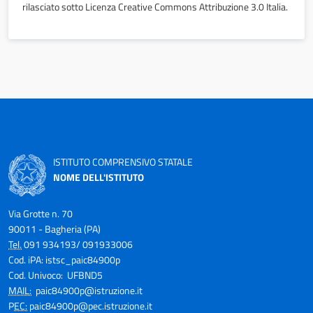
rilasciato sotto Licenza Creative Commons Attribuzione 3.0 Italia.
ISTITUTO COMPRENSIVO STATALE
NOME DELL'ISTITUTO
Via Grotte n. 70
90011 - Bagheria (PA)
Tel.
091 934193/ 091933006
Cod. iPA: istsc_paic84900p
Cod. Univoco: UFBND5
MAIL:
paic84900p@istruzione.it
P
EC:
paic84900p@pec.istruzione.it