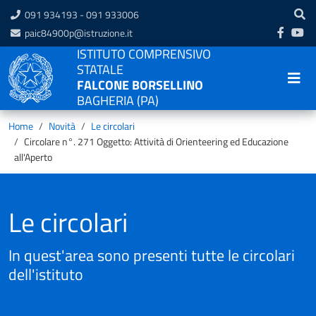
091 934193 - 091 933006
paic84900p@istruzione.it
ISTITUTO COMPRENSIVO
STATALE
FALCONE BORSELLINO
BAGHERIA (PA)
Home
Novità
Le circolari
Circolare n°. 271 Oggetto: Attività di Orienteering ed Educazione
all'Aperto
Le circolari
In quest'area sono presenti tutte le circolari
dell'istituto